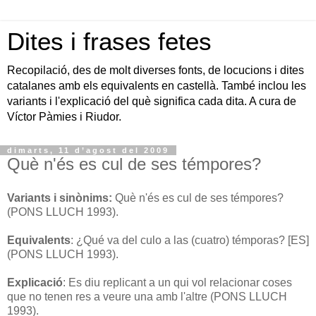
Dites i frases fetes
Recopilació, des de molt diverses fonts, de locucions i dites
catalanes amb els equivalents en castellà. També inclou les
variants i l'explicació del què significa cada dita. A cura de
Víctor Pàmies i Riudor.
dimarts, 11 d’agost del 2009
Què n'és es cul de ses témpores?
Variants i sinònims:
Què n'és es cul de ses témpores?
(PONS LLUCH 1993).
Equivalents
: ¿Qué va del culo a las (cuatro) témporas? [ES]
(PONS LLUCH 1993).
Explicació
: Es diu replicant a un qui vol relacionar coses
que no tenen res a veure una amb l'altre (PONS LLUCH
1993).