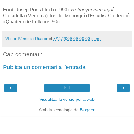
Font
: Josep Pons Lluch (1993):
Refranyer menorquí
.
Ciutadella (Menorca): Institut Menorquí d'Estudis. Col·lecció
«Quadern de Folklore, 50».
Víctor Pàmies i Riudor
el
8/11/2009 09:06:00 p. m.
Cap comentari:
Publica un comentari a l'entrada
‹
›
Inici
Visualitza la versió per a web
Amb la tecnologia de
Blogger
.