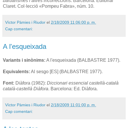
barbarismes i altres incorreccions
. Barcelona: Editorial
Claret. Col·lecció «Pompeu Fabra», núm. 10.
Víctor Pàmies i Riudor
el
2/18/2009 11:06:00 p. m.
Cap comentari:
A l'esqueixada
Variants i sinònims:
A l'esqueixada (BALBASTRE 1977).
Equivalents:
Al sesgo [ES] (BALBASTRE 1977).
Font:
Diàfora (1982):
Diccionari essencial castellà-català
català-castellà Diàfora
. Barcelona: Ed. Diàfora.
Víctor Pàmies i Riudor
el
2/18/2009 11:01:00 p. m.
Cap comentari: