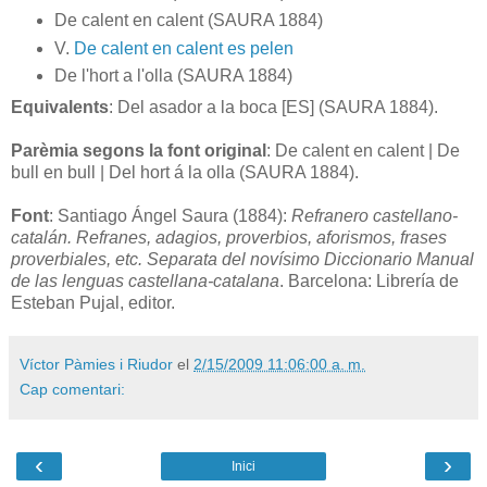
De calent en calent (SAURA 1884)
V.
De calent en calent es pelen
De l'hort a l'olla (SAURA 1884)
Equivalents
: Del asador a la boca [ES] (SAURA 1884).
Parèmia segons la font original
: De calent en calent | De
bull en bull | Del hort á la olla (SAURA 1884).
Font
: Santiago Ángel Saura (1884):
Refranero castellano-
catalán. Refranes, adagios, proverbios, aforismos, frases
proverbiales, etc. Separata del novísimo Diccionario Manual
de las lenguas castellana-catalana
. Barcelona: Librería de
Esteban Pujal, editor.
Víctor Pàmies i Riudor
el
2/15/2009 11:06:00 a. m.
Cap comentari:
‹
›
Inici