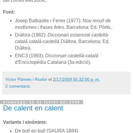
del correu electrònic.
Font:
Josep Balbastre i Ferrer (1977):
Nou recull de
modismes i frases fetes
. Barcelona: Ed. Pòrtic.
Diàfora (1982):
Diccionari essencial castellà-
català català-castellà Diàfora
. Barcelona: Ed.
Diàfora.
ENC3 (1993):
Diccionari castellà-català
d'Enciclopèdia Catalana (3a edició)
.
Víctor Pàmies i Riudor
el
2/17/2009 05:32:00 p. m.
2 comentaris:
diumenge, 15 de febrer del 2009
De calent en calent
Variants i sinònims
:
De bull en bull (SAURA 1884)