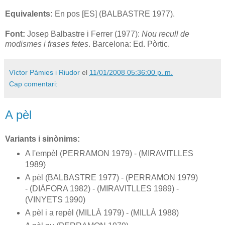
Equivalents:
En pos [ES] (BALBASTRE 1977).
Font:
Josep Balbastre i Ferrer (1977):
Nou recull de
modismes i frases fetes
. Barcelona: Ed. Pòrtic.
Víctor Pàmies i Riudor
el
11/01/2008 05:36:00 p. m.
Cap comentari:
A pèl
Variants i sinònims:
A l'empèl (PERRAMON 1979) - (MIRAVITLLES
1989)
A pèl (BALBASTRE 1977) - (PERRAMON 1979)
- (DIÀFORA 1982) - (MIRAVITLLES 1989) -
(VINYETS 1990)
A pèl i a repèl (MILLÀ 1979) - (MILLÀ 1988)