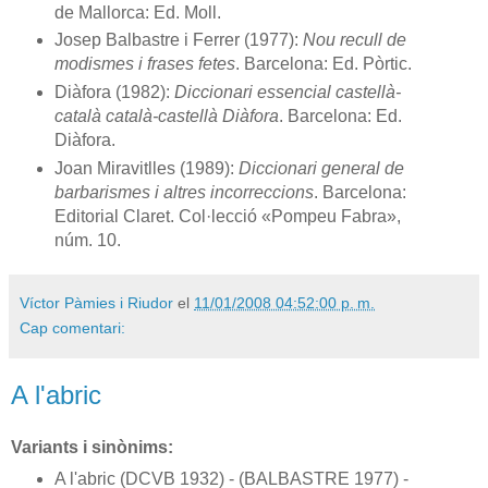
de Mallorca: Ed. Moll.
Josep Balbastre i Ferrer (1977):
Nou recull de
modismes i frases fetes
. Barcelona: Ed. Pòrtic.
Diàfora (1982):
Diccionari essencial castellà-
català català-castellà Diàfora
. Barcelona: Ed.
Diàfora.
Joan Miravitlles (1989):
Diccionari general de
barbarismes i altres incorreccions
. Barcelona:
Editorial Claret. Col·lecció «Pompeu Fabra»,
núm. 10.
Víctor Pàmies i Riudor
el
11/01/2008 04:52:00 p. m.
Cap comentari:
A l'abric
Variants i sinònims:
A l'abric (DCVB 1932) - (BALBASTRE 1977) -