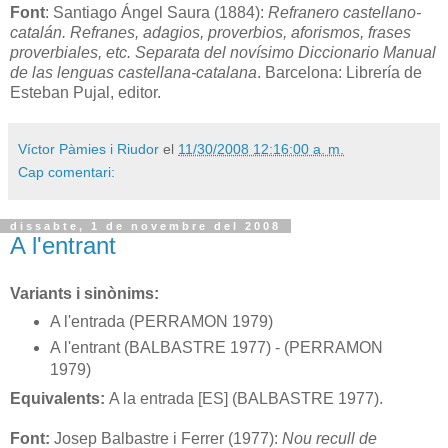
Font
: Santiago Ángel Saura (1884):
Refranero castellano-
catalán. Refranes, adagios, proverbios, aforismos, frases
proverbiales, etc. Separata del novísimo Diccionario Manual
de las lenguas castellana-catalana
. Barcelona: Librería de
Esteban Pujal, editor.
Víctor Pàmies i Riudor
el
11/30/2008 12:16:00 a. m.
Cap comentari:
dissabte, 1 de novembre del 2008
A l'entrant
Variants i sinònims:
A l'entrada (PERRAMON 1979)
A l'entrant (BALBASTRE 1977) - (PERRAMON
1979)
Equivalents:
A la entrada [ES] (BALBASTRE 1977).
Font:
Josep Balbastre i Ferrer (1977):
Nou recull de