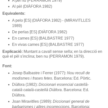
A pèl nu (PERRAMON 1979)
Al pèl (DIÀFORA 1982)
Equivalents:
A pelo [ES] (DIÀFORA 1982) - (MIRAVITLLES
1989)
De perlas [ES] (DIÀFORA 1982)
En carnes [ES] (BALBASTRE 1977)
En vivas carnes [ES] (BALBASTRE 1977)
Explicació:
Muntant a cavall sense sella; en la direcció en
què el pèl s'inclina; ben nu (PERRAMON 1979).
Font:
Josep Balbastre i Ferrer (1977):
Nou recull de
modismes i frases fetes
. Barcelona: Ed. Pòrtic.
Diàfora (1982):
Diccionari essencial castellà-
català català-castellà Diàfora
. Barcelona: Ed.
Diàfora.
Joan Miravitlles (1989):
Diccionari general de
barbarismes i altres incorreccions
. Barcelona: