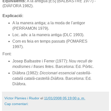
Equivalents:
A la antigua [ES] (BALBASTRE 1977) -
(DIÀFORA 1982).
Explicació:
A la manera antiga; a la moda de l'antigor
(PERRAMON 1979).
Loc. adv. a la manera antiga (DLC 1993).
Com es feia en temps passats (POMARES
1997).
Font:
Josep Balbastre i Ferrer (1977):
Nou recull de
modismes i frases fetes
. Barcelona: Ed. Pòrtic.
Diàfora (1982):
Diccionari essencial castellà-
català català-castellà Diàfora
. Barcelona: Ed.
Diàfora.
Víctor Pàmies i Riudor
el
11/01/2008 05:19:00 p. m.
Cap comentari: