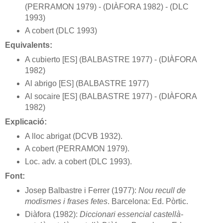
(PERRAMON 1979) - (DIÀFORA 1982) - (DLC
1993)
A cobert (DLC 1993)
Equivalents:
A cubierto [ES] (BALBASTRE 1977) - (DIÀFORA
1982)
Al abrigo [ES] (BALBASTRE 1977)
Al socaire [ES] (BALBASTRE 1977) - (DIÀFORA
1982)
Explicació:
A lloc abrigat (DCVB 1932).
A cobert (PERRAMON 1979).
Loc. adv. a cobert (DLC 1993).
Font:
Josep Balbastre i Ferrer (1977):
Nou recull de
modismes i frases fetes
. Barcelona: Ed. Pòrtic.
Diàfora (1982):
Diccionari essencial castellà-