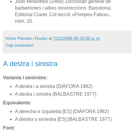
Joan Miravitlles (1989):
Diccionari general de
barbarismes i altres incorreccions
. Barcelona:
Editorial Claret. Col·lecció «Pompeu Fabra»,
núm. 10.
Víctor Pàmies i Riudor
el
7/12/2008 05:33:00 p. m.
Cap comentari:
A destra i sinistra
Variants i sinònims:
A destra i a sinistra (DIÀFORA 1982)
A destra i sinistra (BALBASTRE 1977)
Equivalents:
A derecha e izquierda [ES] (DIÀFORA 1982)
A diestra y siniestra [ES] (BALBASTRE 1977)
Font: