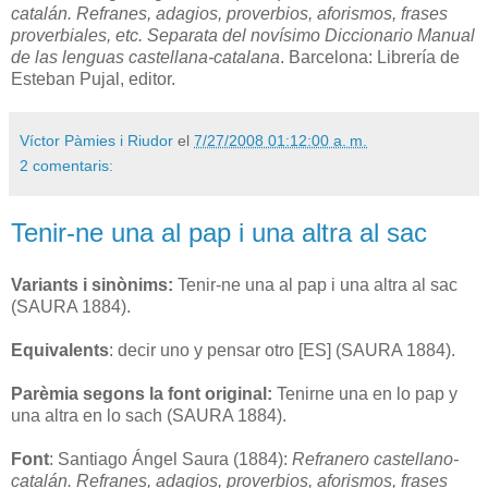
catalán. Refranes, adagios, proverbios, aforismos, frases
proverbiales, etc. Separata del novísimo Diccionario Manual
de las lenguas castellana-catalana
. Barcelona: Librería de
Esteban Pujal, editor.
Víctor Pàmies i Riudor
el
7/27/2008 01:12:00 a. m.
2 comentaris:
Tenir-ne una al pap i una altra al sac
Variants i sinònims:
Tenir-ne una al pap i una altra al sac
(SAURA 1884).
Equivalents
: decir uno y pensar otro [ES] (SAURA 1884).
Parèmia segons la font original:
T
enirne una en lo pap y
una altra en lo sach (SAURA 1884).
Font
: Santiago Ángel Saura (1884):
Refranero castellano-
catalán. Refranes, adagios, proverbios, aforismos, frases