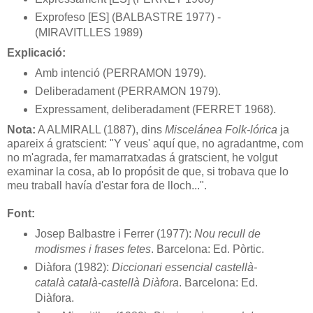
Exprofeso [ES] (BALBASTRE 1977) -
(MIRAVITLLES 1989)
Explicació:
Amb intenció (PERRAMON 1979).
Deliberadament (PERRAMON 1979).
Expressament, deliberadament (FERRET 1968).
Nota:
A ALMIRALL (1887), dins
Miscelánea Folk-lórica
ja
apareix á gratscient: "Y veus' aquí que, no agradantme, com
no m'agrada, fer mamarratxadas á gratscient, he volgut
examinar la cosa, ab lo propósit de que, si trobava que lo
meu traball havía d'estar fora de lloch...".
Font:
Josep Balbastre i Ferrer (1977):
Nou recull de
modismes i frases fetes
. Barcelona: Ed. Pòrtic.
Diàfora (1982):
Diccionari essencial castellà-
català català-castellà Diàfora
. Barcelona: Ed.
Diàfora.