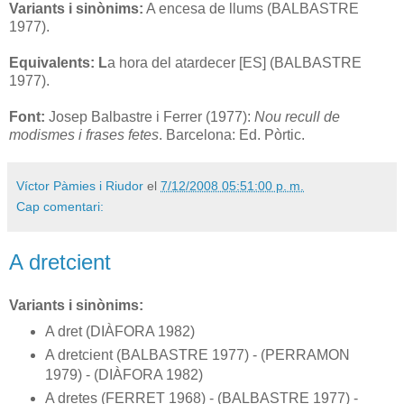
Variants i sinònims:
A encesa de llums (BALBASTRE
1977).
Equivalents: L
a hora del atardecer [ES] (BALBASTRE
1977).
Font:
Josep Balbastre i Ferrer (1977):
Nou recull de
modismes i frases fetes
. Barcelona: Ed. Pòrtic.
Víctor Pàmies i Riudor
el
7/12/2008 05:51:00 p. m.
Cap comentari:
A dretcient
Variants i sinònims:
A dret (DIÀFORA 1982)
A dretcient (BALBASTRE 1977) - (PERRAMON
1979) - (DIÀFORA 1982)
A dretes (FERRET 1968) - (BALBASTRE 1977) -