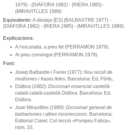
1979) - (DIÀFORA 1982) - (RIERA 1985) -
(MIRAVITLLES 1989)
Equivalents:
A destajo [ES] (BALBASTRE 1977) -
(DIÀFORA 1982) - (RIERA 1985) - (MIRAVITLLES 1989).
Explicacions:
A l'escarada, a preu fet (PERRAMON 1979).
Al preu convingut (PERRAMON 1979).
Font:
Josep Balbastre i Ferrer (1977):
Nou recull de
modismes i frases fetes
. Barcelona: Ed. Pòrtic.
Diàfora (1982):
Diccionari essencial castellà-
català català-castellà Diàfora
. Barcelona: Ed.
Diàfora.
Joan Miravitlles (1989):
Diccionari general de
barbarismes i altres incorreccions
. Barcelona:
Editorial Claret. Col·lecció «Pompeu Fabra»,
núm. 10.