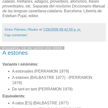
catalán. Refranes, adagios, proverbios, aforismos, frases
proverbiales, etc. Separata del novísimo Diccionario Manual
de las lenguas castellana-catalana
. Barcelona: Librería de
Esteban Pujal, editor.
Víctor Pàmies i Riudor
el
7/26/2008 08:42:00 p. m.
Cap comentari:
dissabte, 12 de juliol del 2008
A estones
Variants i sinònims:
A estonades (PERRAMON 1979)
A estones (BALBASTRE 1977) - (PERRAMON
1979)
De tant en tant (PERRAMON 1979)
Equivalents:
A ratos [ES] (BALBASTRE 1977)