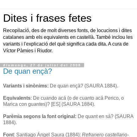
Dites i frases fetes
Recopilació, des de molt diverses fonts, de locucions i dites
catalanes amb els equivalents en castellà. També inclou les
variants i l'explicació del què significa cada dita. A cura de
Víctor Pàmies i Riudor.
diumenge, 27 de juliol del 2008
De quan ençà?
Variants i sinònims:
De quan ençà? (SAURA 1884).
Equivalents
: De cuando acá (o de cuanto acá Perico, o
Marica con guantes)? [ES] (SAURA 1884).
Parèmia segons la font original:
De quant en sá? (SAURA
1884).
Font
: Santiago Ángel Saura (1884):
Refranero castellano-