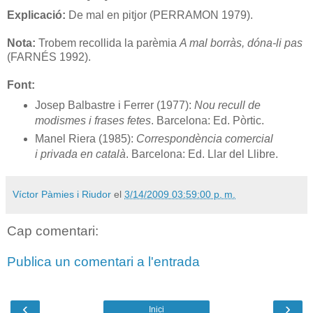
Explicació:
De mal en pitjor (PERRAMON 1979).
Nota:
Trobem recollida la parèmia
A mal borràs, dóna-li pas
(FARNÉS 1992).
Font:
Josep Balbastre i Ferrer (1977):
Nou recull de
modismes i frases fetes
. Barcelona: Ed. Pòrtic.
Manel Riera (1985):
Correspondència comercial
i privada en català
. Barcelona: Ed. Llar del Llibre.
Víctor Pàmies i Riudor
el
3/14/2009 03:59:00 p. m.
Cap comentari:
Publica un comentari a l'entrada
‹
›
Inici