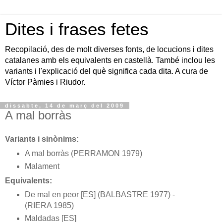
Dites i frases fetes
Recopilació, des de molt diverses fonts, de locucions i dites
catalanes amb els equivalents en castellà. També inclou les
variants i l'explicació del què significa cada dita. A cura de
Víctor Pàmies i Riudor.
dissabte, 14 de març del 2009
A mal borràs
Variants i sinònims:
A mal borràs (PERRAMON 1979)
Malament
Equivalents:
De mal en peor [ES] (BALBASTRE 1977) -
(RIERA 1985)
Maldadas [ES]